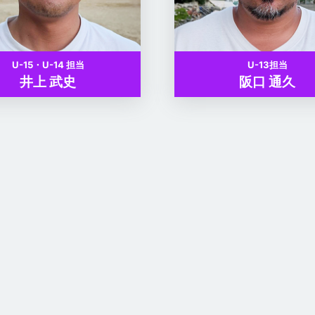
U-15・U-14 担当
U-13担当
井上 武史
阪口 通久