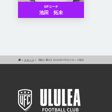
GPコーチ
池田 拓未
>
スタッフ
>
【阪口 通久】ULULEA FCのスタッフ紹介